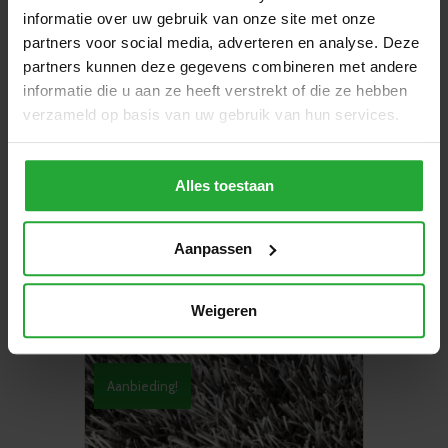
informatie over uw gebruik van onze site met onze
partners voor social media, adverteren en analyse. Deze
partners kunnen deze gegevens combineren met andere
informatie die u aan ze heeft verstrekt of die ze hebben
verzameld op basis van uw gebruik van hun services.
Alles toestaan
Hamat Colourfull Geel
Oorspronkelijke
Huidige
€
42,95
€
32,95
/ m²
Aanpassen
prijs
prijs
was:
is:
Toevoegen aan winkelwagen
€42,95.
€32,95.
Weigeren
Aanbieding!