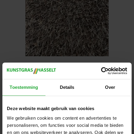
Kunstgras Subtil Zand
Oorspronkelijke
Huidige
€
34,95
€
26,95
/ m²
prijs
prijs
was:
is:
Toestemming
Details
Over
Toevoegen aan winkelwagen
€34,95.
€26,95.
Deze website maakt gebruik van cookies
Aanbieding!
We gebruiken cookies om content en advertenties te
personaliseren, om functies voor social media te bieden
en om ons websiteverkeer te analyseren. Ook delen we