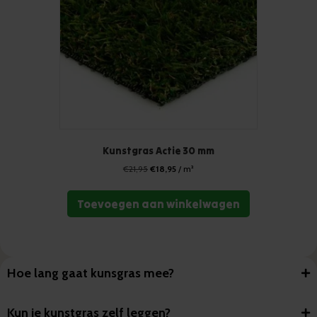
Kunstgras Actie 30 mm
Oorspronkelijke
Huidige
€
21,95
€
18,95
/ m²
prijs
prijs
was:
is:
Toevoegen aan winkelwagen
€21,95.
€18,95.
Hoe lang gaat kunsgras mee?
Kun je kunstgras zelf leggen?