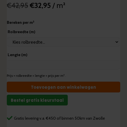
Oorspronkelijke
Huidige
€
42,95
€
32,95
/ m²
prijs
prijs
Bereken per m²
was:
is:
Rolbreedte (m)
€42,95.
€32,95.
Lengte (m)
Prijs = rolbreedte × lengte × prijs per m².
Hamat
Toevoegen aan winkelwagen
Colourfull
Wit
Bestel gratis kleurstaal
aantal
Gratis levering v.a. €450 of binnen 50km van Zwolle