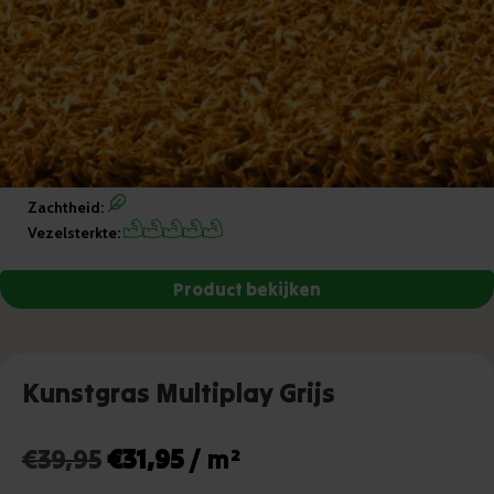
Zachtheid:
Vezelsterkte:
Kunstgras Multiplay Grijs
Oorspronkelijke
Huidige
€
39,95
€
31,95
/ m²