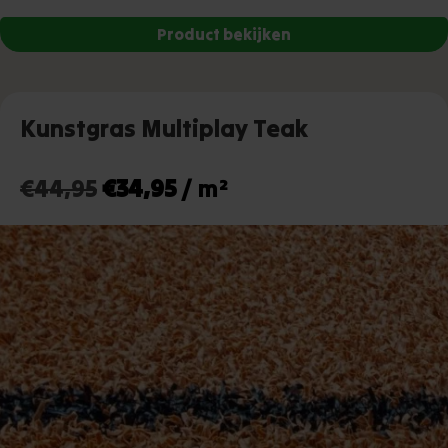
Kunstgras Multiplay Teak
Oorspronkelijke
Huidige
€
44,95
€
34,95
/ m²
prijs
prijs
was:
is:
€44,95.
€34,95.