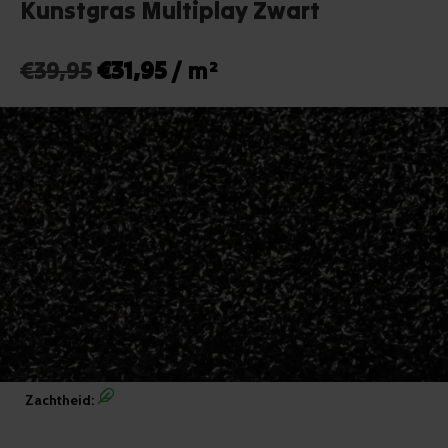
Kunstgras Multiplay Zwart
Oorspronkelijke
Huidige
€
39,95
€
31,95
/ m²
prijs
prijs
was:
is:
€39,95.
€31,95.
Zachtheid: