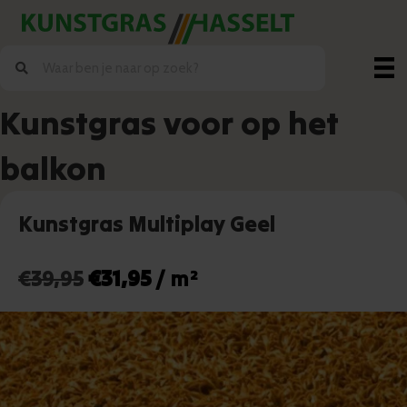
Kunstgras voor op het
balkon
Kunstgras Multiplay Geel
Oorspronkelijke
Huidige
€
39,95
€
31,95
/ m²
prijs
prijs
was:
is:
€39,95.
€31,95.