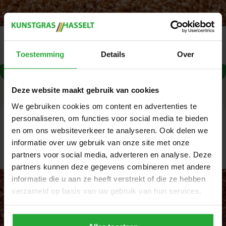
Zachtheid:
Vezelsterkte:
Toestemming
Details
Over
Deze website maakt gebruik van cookies
We gebruiken cookies om content en advertenties te
Kunstgras Multiplay Terra
personaliseren, om functies voor social media te bieden
en om ons websiteverkeer te analyseren. Ook delen we
informatie over uw gebruik van onze site met onze
Oorspronkelijke
Huidige
€
39,95
€
31,95
/ m²
partners voor social media, adverteren en analyse. Deze
prijs
prijs
partners kunnen deze gegevens combineren met andere
informatie die u aan ze heeft verstrekt of die ze hebben
was:
is:
verzameld op basis van uw gebruik van hun services.
€39,95.
€31,95.