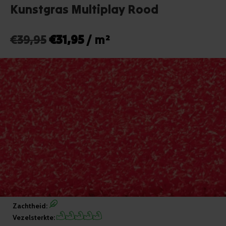
Kunstgras Multiplay Rood
Oorspronkelijke
Huidige
€
39,95
€
31,95
/ m²
prijs
prijs
was:
is:
€39,95.
€31,95.
Zachtheid:
Vezelsterkte: