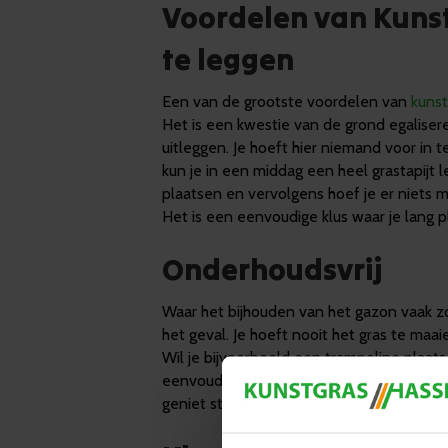
Voordelen van Kunst
te leggen
Een van de grootste voordelen van
kunst
Het is een kwestie van de grond egalisere
uitleggen. Je hoeft hier niemand voor in t
kun je in een middag een heel grastapijt 
plaatsen en vervolgens hoef je er niets 
Het is een eenvoudige klus waar je lang p
Onderhoudsvrij
Waar het bijhouden van het gazon vaak zor
het geval. Je hoeft nooit het gras te ma
Wil je bijvoorbeeld een trampoline plaat
eenvoudig zonder last te krijgen van gele
geniet standaard van een prachtig gazon,