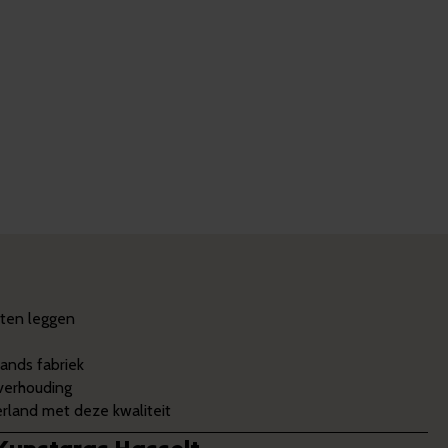
aten leggen
ands fabriek
 verhouding
land met deze kwaliteit