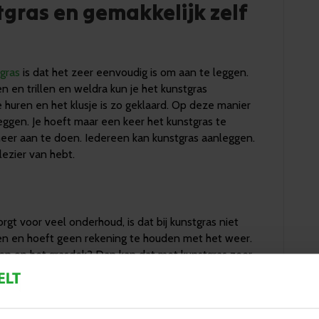
gras en gemakkelijk zelf
gras
is dat het zeer eenvoudig is om aan te leggen.
n en trillen en weldra kun je het kunstgras
e huren en het klusje is zo geklaard. Op deze manier
leggen. Je hoeft maar een keer het kunstgras te
meer aan te doen. Iedereen kan kunstgras aanleggen.
lezier van hebt.
gt voor veel onderhoud, is dat bij kunstgras niet
aien en hoeft geen rekening te houden met het weer.
sen op het grasdek? Dan kan dat met kunstgras zeer
 plekken. Kunstgras is compleet onderhoudsvrij en je
 365 dagen per jaar.