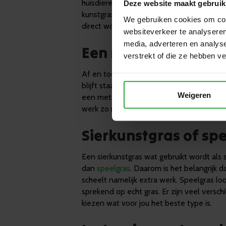
huisdieren, zelfs de uitwerpselen van hu
Deze website maakt gebruik
kunstgras zal er niet van slijten of verkleu
We gebruiken cookies om cont
direct worden weggehaald en het gras e
websiteverkeer te analyseren
media, adverteren en analys
Een natuurlijke look
verstrekt of die ze hebben v
Af en toe een bezem of een hark over he
blijft staan wat voor een natuurlijke loo
Weigeren
een met zachte haren. Met een bezem gaa
werk zo naar de andere hoek toe.
Sierkunstgras of sp
Een sierkunstgras wat gebruikt wordt al
dan
speelgras
. Daarom is het belangrijk d
scheelt namelijk extra werk. Speelgras loo
sprekend op echt gras. Er zijn veel versch
kiezen wat voor jou het beste type is.