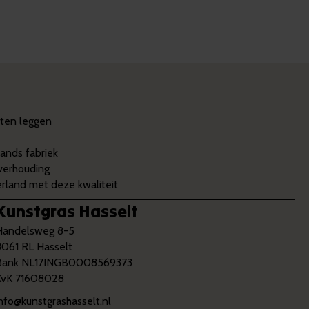
aten leggen
ands fabriek
 verhouding
land met deze kwaliteit
Kunstgras Hasselt
Handelsweg 8-5
8061 RL Hasselt
Bank NL17INGB0008569373
KvK 71608028
info@kunstgrashasselt.nl