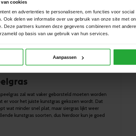
isdieren kunnen geen kwaad op het kunstgras. Het
 van cookies
ren. Natuurlijk is het wel frisser als de uitwerpselen
ent en advertenties te personaliseren, om functies voor social
ven schoon gespoten wordt.
. Ook delen we informatie over uw gebruik van onze site met on
e. Deze partners kunnen deze gegevens combineren met andere i
erzameld op basis van uw gebruik van hun services.
t gras halen zorgt dat het kunstgras mooi omhoog
k zorgt. Het kan ook met een borstel, maar dan wel
Aanpassen
t het een stuk sneller. Begin in de ene hoek en
eelgras
s speelgras zal wat vaker geborsteld moeten worden
at er voor het juiste kunstgras gekozen wordt. Dat
pt wat minder snel plat, maar siergras lijkt weer
illende kunstgras soorten, dus hierdoor kun je goed