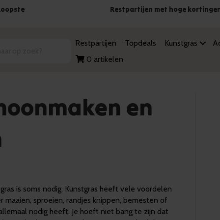
koopste
Restpartijen met hoge kortinge
Restpartijen
Topdeals
Kunstgras
Ac
0 artikelen
choonmaken en
n
as is soms nodig. Kunstgras heeft vele voordelen
r maaien, sproeien, randjes knippen, bemesten of
 allemaal nodig heeft. Je hoeft niet bang te zijn dat