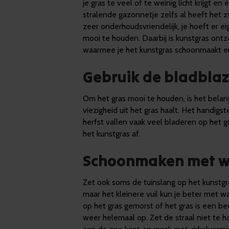
je gras te veel of te weinig licht krijgt e
stralende gazonnetje zelfs al heeft het 
zeer onderhoudsvriendelijk, je hoeft er e
mooi te houden. Daarbij is kunstgras on
waarmee je het kunstgras schoonmaakt e
Gebruik de bladblaz
Om het gras mooi te houden, is het belang
viezigheid uit het gras haalt. Het handigs
herfst vallen vaak veel bladeren op het gr
het kunstgras af.
Schoonmaken met w
Zet ook soms de tuinslang op het kunstgra
maar het kleinere vuil kun je beter met w
op het gras gemorst of het gras is een bee
weer helemaal op. Zet de straal niet te h