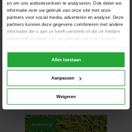
en om ons websiteverkeer te analyseren. Ook delen we
informatie over uw gebruik van onze site met onze
partners voor social media, adverteren en analyse. Deze
partners kunnen deze gegevens combineren met andere
informatie die u aan ze heeft verstrekt of die ze hebben
verzameld op basis van uw gebruik van hun services.
Alles toestaan
Kunstgras Madrid 40 mm
Aanpassen
Oorspronkelijke
Huidige
€
26,95
€
21,95
/ m²
prijs
prijs
was:
is:
Toevoegen aan winkelwagen
Weigeren
€26,95.
€21,95.
Aanbieding!