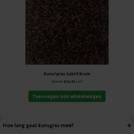
Kunstgras Subtil Bruin
Oorspronkelijke
Huidige
€
34,95
€
26,95
/ m²
prijs
prijs
was:
is:
Toevoegen aan winkelwagen
€34,95.
€26,95.
Hoe lang gaat kunsgras mee?