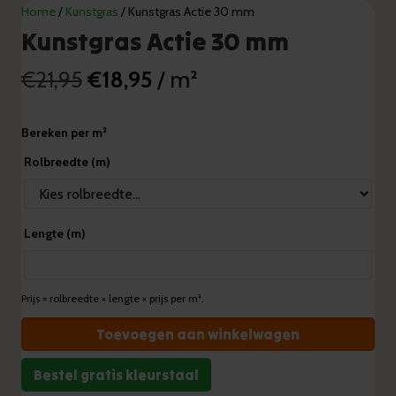
Home
/
Kunstgras
/ Kunstgras Actie 30 mm
Kunstgras Actie 30 mm
Oorspronkelijke
Huidige
€
21,95
€
18,95
/ m²
prijs
prijs
Bereken per m²
was:
is:
Rolbreedte (m)
€21,95.
€18,95.
Lengte (m)
Prijs = rolbreedte × lengte × prijs per m².
Kunstgras
Toevoegen aan winkelwagen
Actie
30
Bestel gratis kleurstaal
mm