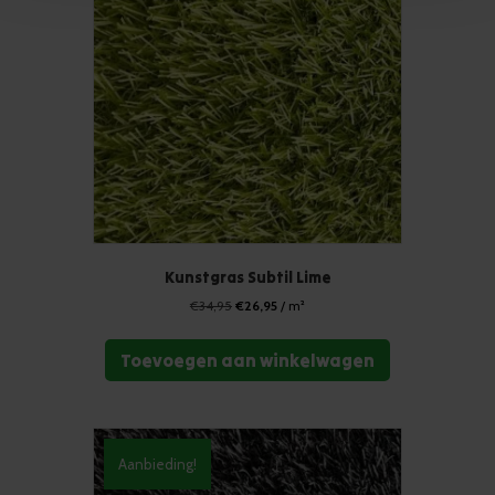
Kunstgras Subtil Lime
Oorspronkelijke
Huidige
€
34,95
€
26,95
/ m²
prijs
prijs
was:
is:
Toevoegen aan winkelwagen
€34,95.
€26,95.
Aanbieding!