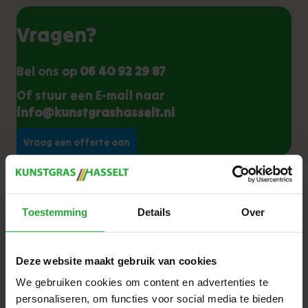
Vragen?
Bel ons op
06 40 92 29 87
Of stuur een E-mail naar
info@kunstgrashasselt.nl
Vraag een offerte aan
Gerelateerde
producten
Toestemming
Details
Over
Deze website maakt gebruik van cookies
We gebruiken cookies om content en advertenties te
Aanbieding!
personaliseren, om functies voor social media te bieden