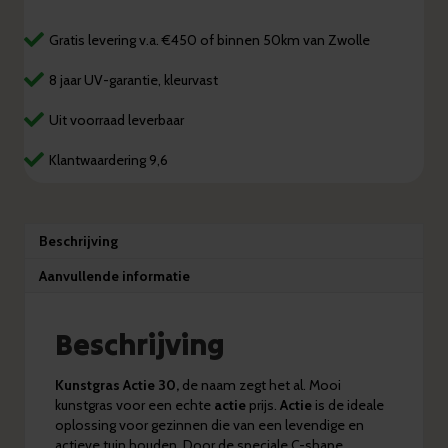
aantal
Gratis levering v.a. €450 of binnen 50km van Zwolle
8 jaar UV-garantie, kleurvast
Uit voorraad leverbaar
Klantwaardering 9,6
Beschrijving
Aanvullende informatie
Beschrijving
Kunstgras Actie 30,
de naam zegt het al. Mooi
kunstgras voor een echte
actie
prijs.
Actie
is de ideale
oplossing voor gezinnen die van een levendige en
actieve tuin houden. Door de speciale C-shape