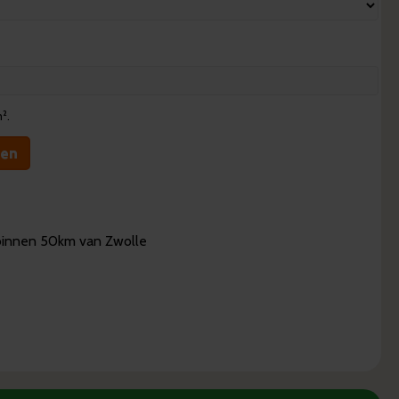
m².
gen
f binnen 50km van Zwolle