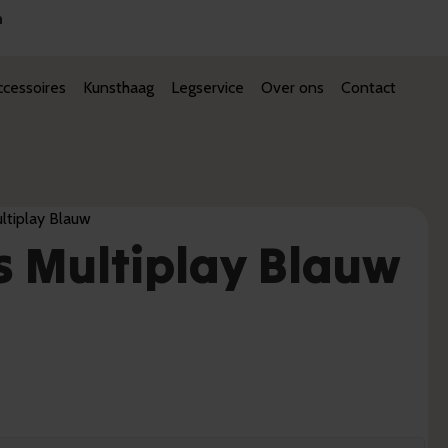
n
cessoires
Kunsthaag
Legservice
Over ons
Contact
ltiplay Blauw
s Multiplay Blauw
ke
e
.