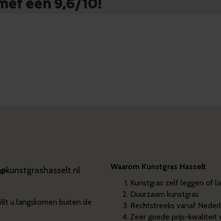
et een 9,6/10!
Waarom Kunstgras Hasselt
o@kunstgrashasselt.nl
Kunstgras zelf leggen of l
Duurzaam kunstgras
Wilt u langskomen buiten de
Rechtstreeks vanaf Nederl
Zeer goede prijs-kwaliteit