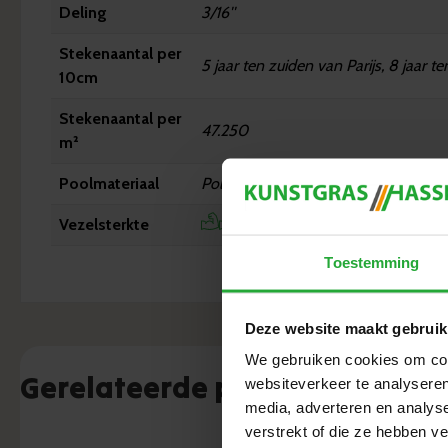
Deling
3/16''
Stekenaantal per
5 jaar ten zuiden van Parijs, 8 jaar t
10cm
Stekenaantal per
47.250
m²
Poolmateriaal
Polyethyleen
Vezelsterkte
Toestemming
Deze website maakt gebruik
We gebruiken cookies om cont
Gerelateerde producten
websiteverkeer te analyseren
media, adverteren en analys
verstrekt of die ze hebben v