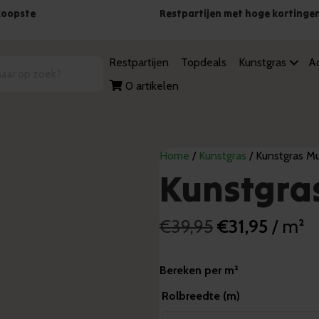
koopste
Restpartijen met hoge kortinge
Restpartijen
Topdeals
Kunstgras
Ac
0 artikelen
Home
/
Kunstgras
/ Kunstgras Mu
Kunstgra
Oorspronkelij
Huidig
€
39,95
€
31,95
/ m²
prijs
prijs
Bereken per m²
was:
is:
Rolbreedte (m)
€39,95.
€31,95