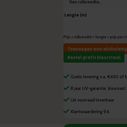
Lengte (m)
Prijs = rolbreedte × lengte × prijs per 
Kunstgras
Toevoegen aan winkelwa
Multiplay
Bestel gratis kleurstaal
Blauw
aantal
Gratis levering v.a. €450 o
8 jaar UV-garantie, kleurvast
Uit voorraad leverbaar
Klantwaardering 9,6