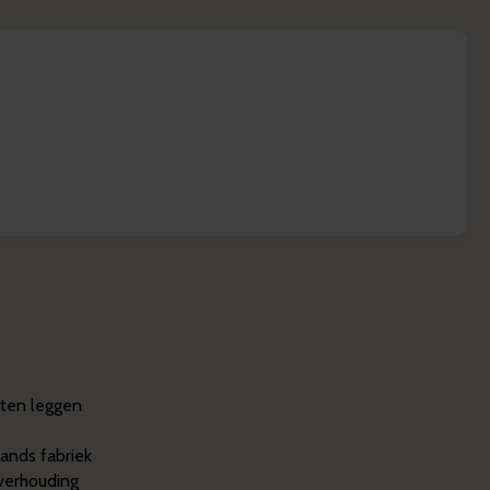
aten leggen
ands fabriek
 verhouding